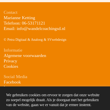
Contact
Marianne Ketting
Telefoon: 06-53171121
Email: info@wandelcoachingsd.nl
©
Petra Digitaal & Analoog
&
SVwebdesign
Informatie
Algemene voorwaarden
Privacy
Cookies
Social Media
Facebook
Instagram
LinkedIn
We gebruiken cookies om ervoor te zorgen dat onze website
YouTube
zo soepel mogelijk draait. Als je doorgaat met het gebruiken
van de website, gaan we er vanuit dat je ermee instemt.