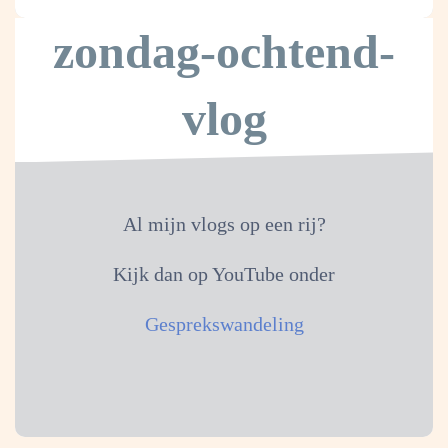
zondag-ochtend-
vlog
Al mijn vlogs op een rij?
Kijk dan op YouTube onder
Gesprekswandeling